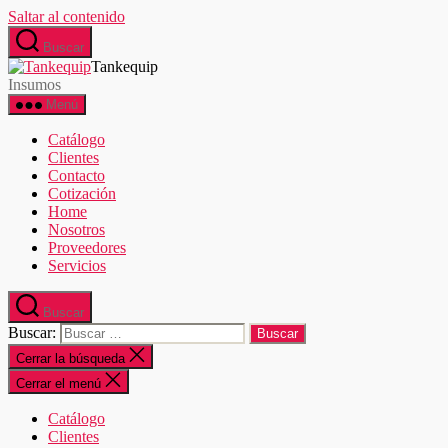
Saltar al contenido
Buscar
Tankequip
Insumos
Menú
Catálogo
Clientes
Contacto
Cotización
Home
Nosotros
Proveedores
Servicios
Buscar
Buscar:
Cerrar la búsqueda
Cerrar el menú
Catálogo
Clientes